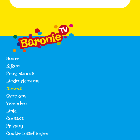
Home
Kijken
Programma
Liedverkiezing
Nieuws
Over ons
Vrienden
Links
Contact
Privacy
Cookie instellingen