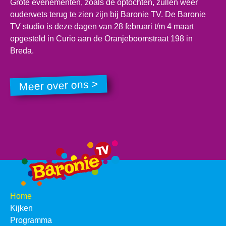
Grote evenementen, zoals de optochten, zullen weer
ouderwets terug te zien zijn bij Baronie TV. De Baronie
TV studio is deze dagen van 28 februari t/m 4 maart
opgesteld in Curio aan de Oranjeboomstraat 198 in
Breda.
Meer over ons >
Home
Kijken
Programma