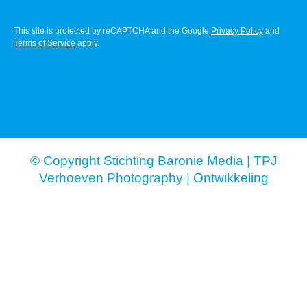
This site is protected by reCAPTCHA and the Google
Privacy Policy
and
Terms of Service
apply.
© Copyright Stichting Baronie Media |
TPJ
Verhoeven Photography
|
Ontwikkeling