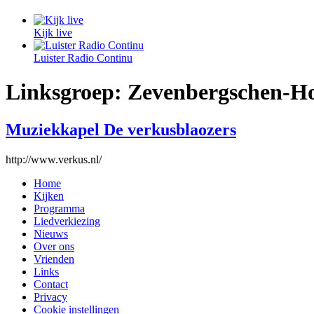
Kijk live
Luister Radio Continu
Linksgroep:
Zevenbergschen-H
Muziekkapel De verkusblaozers
http://www.verkus.nl/
Home
Kijken
Programma
Liedverkiezing
Nieuws
Over ons
Vrienden
Links
Contact
Privacy
Cookie instellingen