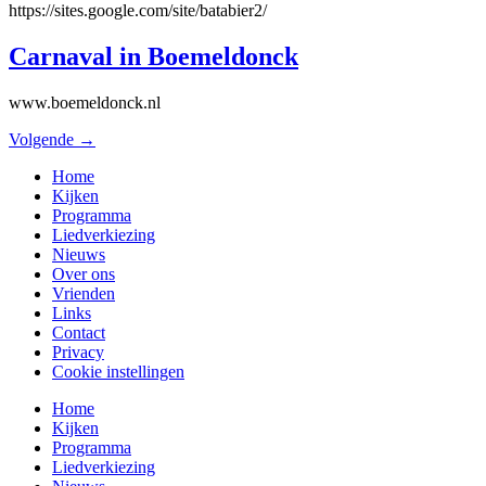
https://sites.google.com/site/batabier2/
Carnaval in Boemeldonck
www.boemeldonck.nl
Volgende
→
Home
Kijken
Programma
Liedverkiezing
Nieuws
Over ons
Vrienden
Links
Contact
Privacy
Cookie instellingen
Home
Kijken
Programma
Liedverkiezing