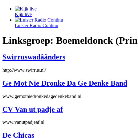
Kijk live
Luister Radio Continu
Linksgroep:
Boemeldonck (Prin
Swirruswadâânders
http://www.swirrus.nl/
Ge Mot Nie Dronke Da Ge Denke Band
www.gemotniedronkedagedenkeband.nl
CV Van ut padje af
www.vanutpadjeaf.nl
De Chicas