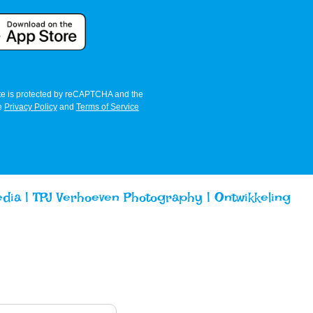
ite is protected by reCAPTCHA and the
e
Privacy Policy
and
Terms of Service
edia |
TPJ Verhoeven Photography
|
Ontwikkeling